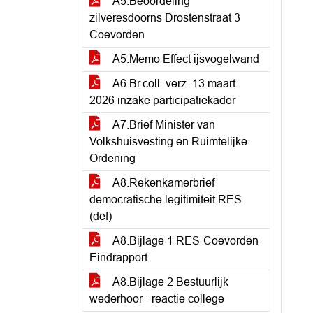
A5.Beoordeling
zilveresdoorns Drostenstraat 3
Coevorden
A5.Memo Effect ijsvogelwand
A6.Br.coll. verz. 13 maart
2026 inzake participatiekader
A7.Brief Minister van
Volkshuisvesting en Ruimtelijke
Ordening
A8.Rekenkamerbrief
democratische legitimiteit RES
(def)
A8.Bijlage 1 RES-Coevorden-
Eindrapport
A8.Bijlage 2 Bestuurlijk
wederhoor - reactie college