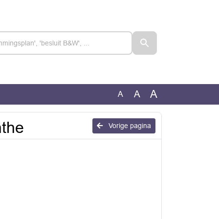
A
A
A
nthe
Vorige pagina