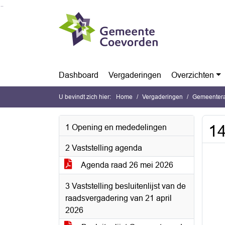
Ga naar de inhoud van deze pagina
Ga naar het zoeken
Ga naar het menu
Dashboard
Vergaderingen
Overzichten
U bevindt zich hier:
Home
Vergaderingen
Gemeentera
14
1 Opening en mededelingen
2 Vaststelling agenda
Agenda raad 26 mei 2026
3 Vaststelling besluitenlijst van de
raadsvergadering van 21 april
2026