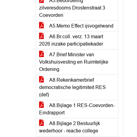
A5.Beoordeling
zilveresdoorns Drostenstraat 3
Coevorden
A5.Memo Effect ijsvogelwand
A6.Br.coll. verz. 13 maart
2026 inzake participatiekader
A7.Brief Minister van
Volkshuisvesting en Ruimtelijke
Ordening
A8.Rekenkamerbrief
democratische legitimiteit RES
(def)
A8.Bijlage 1 RES-Coevorden-
Eindrapport
A8.Bijlage 2 Bestuurlijk
wederhoor - reactie college