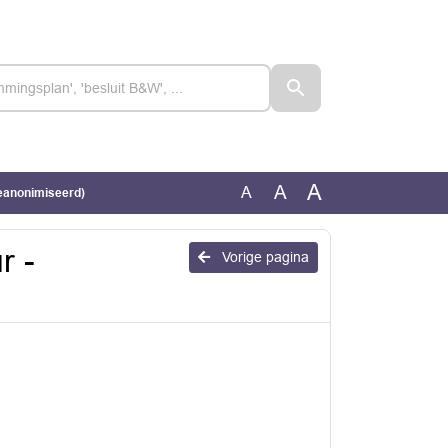
A
A
A
eanonimiseerd)
r -
Vorige pagina