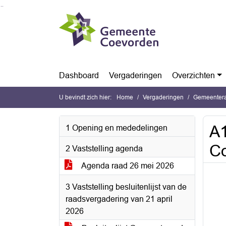
Ga naar de inhoud van deze pagina
Ga naar het zoeken
Ga naar het menu
Dashboard
Vergaderingen
Overzichten
U bevindt zich hier:
Home
Vergaderingen
Gemeentera
A1
1 Opening en mededelingen
Co
2 Vaststelling agenda
Agenda raad 26 mei 2026
3 Vaststelling besluitenlijst van de
raadsvergadering van 21 april
2026