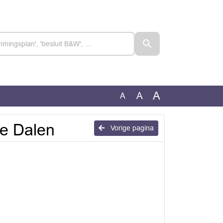
A
A
A
te Dalen
Vorige pagina