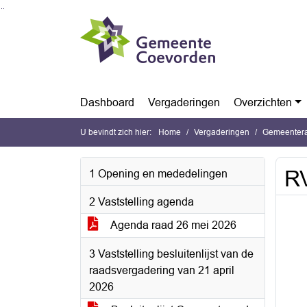
Ga naar de inhoud van deze pagina
Ga naar het zoeken
Ga naar het menu
Dashboard
Vergaderingen
Overzichten
U bevindt zich hier:
Home
Vergaderingen
Gemeentera
RV
1 Opening en mededelingen
2 Vaststelling agenda
Agenda raad 26 mei 2026
3 Vaststelling besluitenlijst van de
raadsvergadering van 21 april
2026