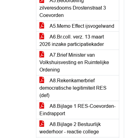
A5.Beoordeling
zilveresdoorns Drostenstraat 3
Coevorden
A5.Memo Effect ijsvogelwand
A6.Br.coll. verz. 13 maart
2026 inzake participatiekader
A7.Brief Minister van
Volkshuisvesting en Ruimtelijke
Ordening
A8.Rekenkamerbrief
democratische legitimiteit RES
(def)
A8.Bijlage 1 RES-Coevorden-
Eindrapport
A8.Bijlage 2 Bestuurlijk
wederhoor - reactie college