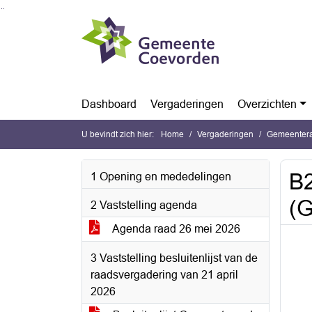
Ga naar de inhoud van deze pagina
Ga naar het zoeken
Ga naar het menu
Dashboard
Vergaderingen
Overzichten
U bevindt zich hier:
Home
Vergaderingen
Gemeentera
B2
1 Opening en mededelingen
(G
2 Vaststelling agenda
Agenda raad 26 mei 2026
3 Vaststelling besluitenlijst van de
raadsvergadering van 21 april
2026