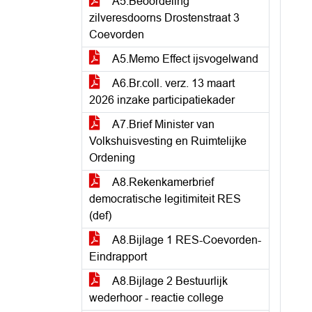
A5.Beoordeling
zilveresdoorns Drostenstraat 3
Coevorden
A5.Memo Effect ijsvogelwand
A6.Br.coll. verz. 13 maart
2026 inzake participatiekader
A7.Brief Minister van
Volkshuisvesting en Ruimtelijke
Ordening
A8.Rekenkamerbrief
democratische legitimiteit RES
(def)
A8.Bijlage 1 RES-Coevorden-
Eindrapport
A8.Bijlage 2 Bestuurlijk
wederhoor - reactie college