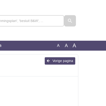
A
A
A
d)
Vorige pagina