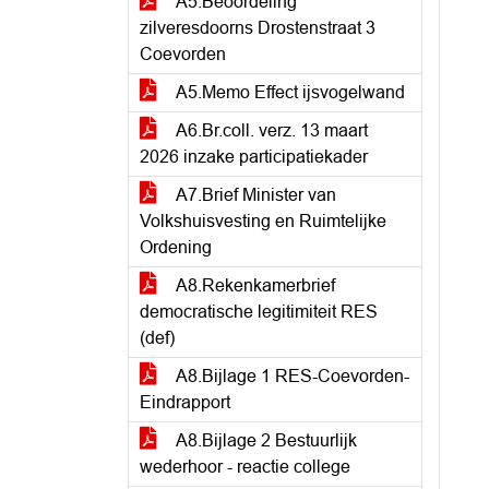
A5.Beoordeling
zilveresdoorns Drostenstraat 3
Coevorden
A5.Memo Effect ijsvogelwand
A6.Br.coll. verz. 13 maart
2026 inzake participatiekader
A7.Brief Minister van
Volkshuisvesting en Ruimtelijke
Ordening
A8.Rekenkamerbrief
democratische legitimiteit RES
(def)
A8.Bijlage 1 RES-Coevorden-
Eindrapport
A8.Bijlage 2 Bestuurlijk
wederhoor - reactie college