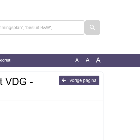
A
A
A
oruit!
t VDG -
Vorige pagina