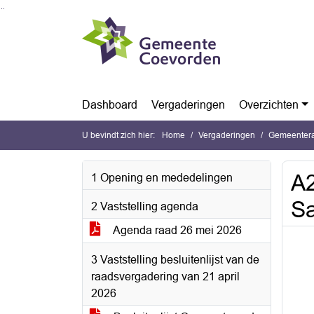
Ga naar de inhoud van deze pagina
Ga naar het zoeken
Ga naar het menu
Dashboard
Vergaderingen
Overzichten
U bevindt zich hier:
Home
Vergaderingen
Gemeentera
A2
1 Opening en mededelingen
Sa
2 Vaststelling agenda
Agenda raad 26 mei 2026
3 Vaststelling besluitenlijst van de
raadsvergadering van 21 april
2026