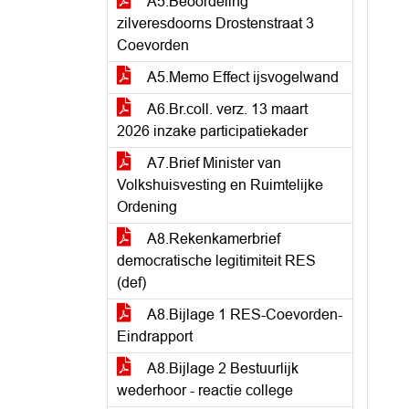
A5.Beoordeling
zilveresdoorns Drostenstraat 3
Coevorden
A5.Memo Effect ijsvogelwand
A6.Br.coll. verz. 13 maart
2026 inzake participatiekader
A7.Brief Minister van
Volkshuisvesting en Ruimtelijke
Ordening
A8.Rekenkamerbrief
democratische legitimiteit RES
(def)
A8.Bijlage 1 RES-Coevorden-
Eindrapport
A8.Bijlage 2 Bestuurlijk
wederhoor - reactie college