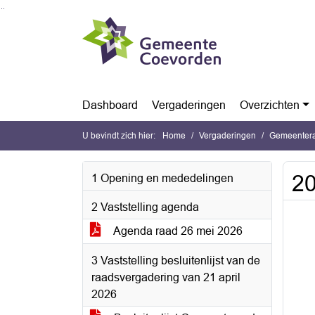
Ga naar de inhoud van deze pagina
Ga naar het zoeken
Ga naar het menu
Dashboard
Vergaderingen
Overzichten
U bevindt zich hier:
Home
Vergaderingen
Gemeentera
20
1 Opening en mededelingen
2 Vaststelling agenda
Agenda raad 26 mei 2026
3 Vaststelling besluitenlijst van de
raadsvergadering van 21 april
2026