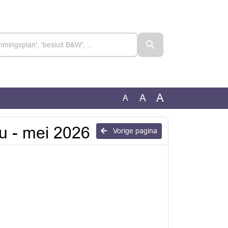
A
A
A
u - mei 2026
Vorige pagina